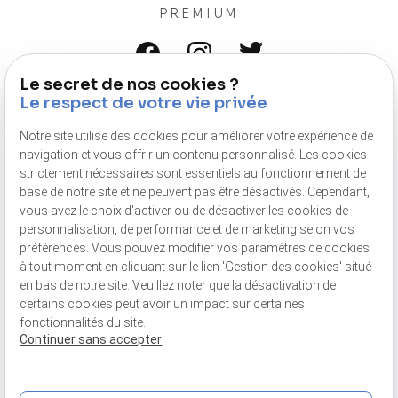
PREMIUM
Le secret de nos cookies ?
Navigation
Le respect de votre vie privée
Accueil
Notre site utilise des cookies pour améliorer votre expérience de
Une agence digitale
navigation et vous offrir un contenu personnalisé. Les cookies
Solution digitale
strictement nécessaires sont essentiels au fonctionnement de
Création de site internet
base de notre site et ne peuvent pas être désactivés. Cependant,
Référencement naturel
vous avez le choix d'activer ou de désactiver les cookies de
Campagne E-mailing
personnalisation, de performance et de marketing selon vos
Référencement payant
préférences. Vous pouvez modifier vos paramètres de cookies
Publicité Google
à tout moment en cliquant sur le lien 'Gestion des cookies' situé
Publicité facebook / instagram
en bas de notre site. Veuillez noter que la désactivation de
Publicité Linkedin
certains cookies peut avoir un impact sur certaines
Expertise digitale
fonctionnalités du site.
Digitaliser votre activité
Continuer sans accepter
Digitaliser votre communication
Oeil d'expert
Contact